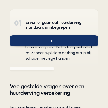
01
0
Ervan uitgaan dat huurderving
standaard is inbegrepen
Veel verhuurders nemen aan dat hun
›
‹
opstalverzekering automatisch
huurderving dekt. Dat is lang niet altijd
zo. Zonder expliciete dekking sta je bij
schade met lege handen.
Veelgestelde vragen over een
huurderving verzekering
Een huurderving verzekering roept bij veel