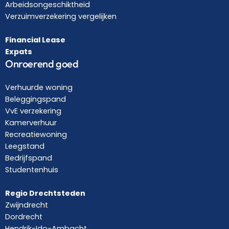
Arbeidsongeschiktheid
Verzuimverzekering vergelijken
Financial Lease
Expats
Onroerend goed
Verhuurde woning
Beleggingspand
VvE verzekering
Kamerverhuur
Recreatiewoning
Leegstand
Bedrijfspand
Studentenhuis
Regio Drechtsteden
Zwijndrecht
Dordrecht
Hendrik-Ido-Ambacht