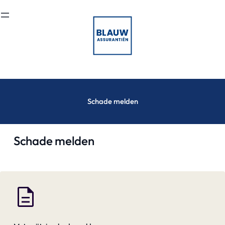
Ga
naar
de
inhoud
Schade melden
Schade melden