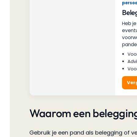
persoo
Bele
Heb je
eventu
voorwa
pande
Voor
Advi
Voo
Verg
Waarom een belegging
Gebruik je een pand als belegging of v