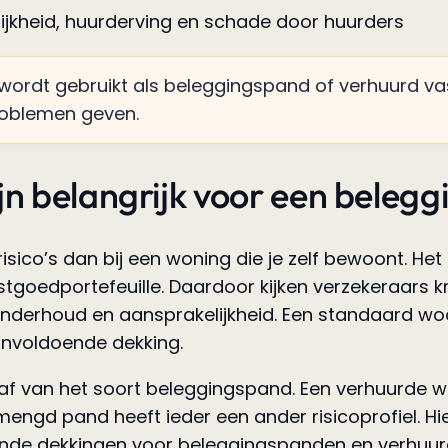
lijkheid, huurderving en schade door huurders
 wordt gebruikt als beleggingspand of verhuurd va
roblemen geven.
jn belangrijk voor een beleg
sico’s dan bij een woning die je zelf bewoont. Het 
goedportefeuille. Daardoor kijken verzekeraars kri
onderhoud en aansprakelijkheid. Een standaard w
onvoldoende dekking.
t af van het soort beleggingspand. Een verhuurde 
ngd pand heeft ieder een ander risicoprofiel. Hie
lende dekkingen voor beleggingspanden en verhuu