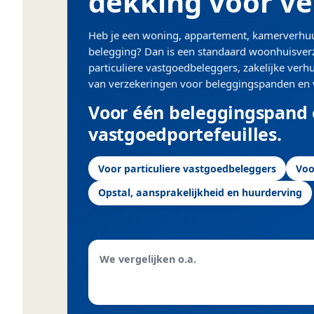
dekking voor v
Heb je een woning, appartement, kamerverhu
belegging? Dan is een standaard woonhuisverz
particuliere vastgoedbeleggers, zakelijke ver
van verzekeringen voor beleggingspanden en 
Voor één beleggingspand
vastgoedportefeuilles
.
Voor particuliere vastgoedbeleggers
Voo
Opstal, aansprakelijkheid en huurderving
We vergelijken o.a.