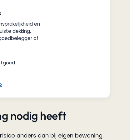
s
nsprakelijkheid en
uiste dekking,
tgoedbelegger of
astgoed
p
g nodig heeft
risico anders dan bij eigen bewoning.