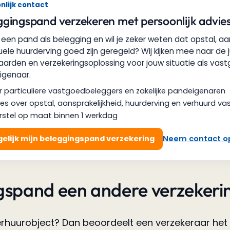
nlijk contact
ggingspand verzekeren met persoonlijk advie
 een pand als belegging en wil je zeker weten dat opstal, aa
ele huurderving goed zijn geregeld? Wij kijken mee naar de j
arden en verzekeringsoplossing voor jouw situatie als vas
igenaar.
 particuliere vastgoedbeleggers en zakelijke pandeigenaren
es over opstal, aansprakelijkheid, huurderving en verhuurd v
rstel op maat binnen 1 werkdag
elijk mijn beleggingspand verzekering
Neem contact o
spand een andere verzekerin
erhuurobject? Dan beoordeelt een verzekeraar het 