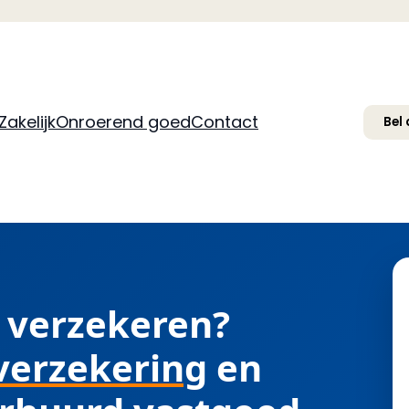
Zakelijk
Onroerend goed
Contact
Bel
 verzekeren?
lverzekering
en