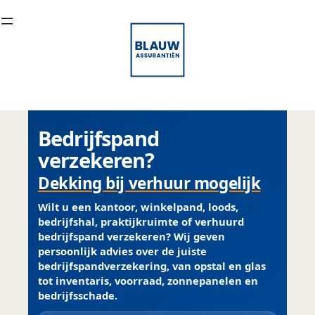
Ga
naar
de
inhoud
Bedrijfspand
verzekeren?
Dekking bij verhuur mogelijk
Wilt u een kantoor, winkelpand, loods,
bedrijfshal, praktijkruimte of verhuurd
bedrijfspand verzekeren? Wij geven
persoonlijk advies
over de juiste
bedrijfspandverzekering, van opstal en glas
tot inventaris, voorraad, zonnepanelen en
bedrijfsschade.