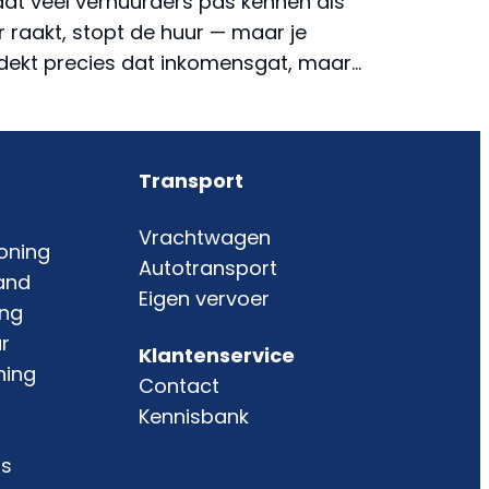
dat veel verhuurders pas kennen als
r raakt, stopt de huur — maar je
 dekt precies dat inkomensgat, maar…
Transport
Vrachtwagen
oning
Autotransport
and
Eigen vervoer
ing
r
Klantenservice
ning
Contact
Kennisbank
is