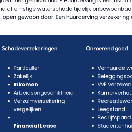
oedt het gemiste huur? Huurderving is een risico 
brand of ernstige waterschade tijdelijk onbewoonbaa
 lopen gewoon door. Een huurderving verzekering
Schadeverzekeringen
Onroerend goed
Particulier
Verhuurde w
Zakelijk
Beleggingsp
Inkomen
VvE verzeker
Arbeidsongeschiktheid
Kamerverhuu
Verzuimverzekering
Recreatiewo
vergelijken
Leegstand
Bedrijfspand
Financial Lease
Studentenhu