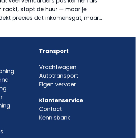
dat veel verhuurders pas kennen als
r raakt, stopt de huur — maar je
 dekt precies dat inkomensgat, maar…
Transport
Vrachtwagen
oning
Autotransport
and
Eigen vervoer
ing
r
Klantenservice
ning
Contact
Kennisbank
is