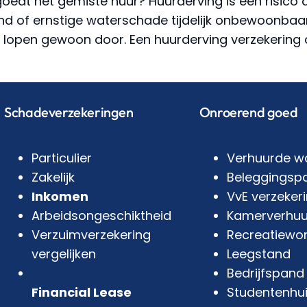
oedt het gemiste huur? Huurderving is een risico 
brand of ernstige waterschade tijdelijk onbewoonbaa
 lopen gewoon door. Een huurderving verzekering
Schadeverzekeringen
Onroerend goed
Particulier
Verhuurde w
Zakelijk
Beleggingsp
Inkomen
VvE verzeker
Arbeidsongeschiktheid
Kamerverhuu
Verzuimverzekering
Recreatiewo
vergelijken
Leegstand
Bedrijfspand
Financial Lease
Studentenhu