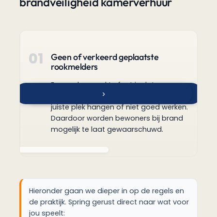
brandveiligheid kamerverhuur
01
Geen of verkeerd geplaatste
0
rookmelders
Een veelgemaakte fout is dat
›
‹
rookmelders ontbreken, niet op de
juiste plek hangen of niet goed werken.
Daardoor worden bewoners bij brand
mogelijk te laat gewaarschuwd.
Hieronder gaan we dieper in op de regels en
de praktijk. Spring gerust direct naar wat voor
jou speelt: