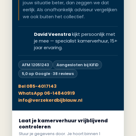
jouw situatie beter, dan zeggen we dat
eerlijk. Als onafhankelijk adviseur vergelijken
we ook buiten het collectief.
David Veenstra
kijkt persoonlijk met
je mee — specialist kamerverhuur, 15+
jaar ervaring.
AFM 12051243
Aangesloten bij KiFiD
5,0 op Google · 38 reviews
Bel 085-4017143
WhatsApp 06-14840919
info@verzekerdbijblauw.nl
Laat je kamerverhuur vrijblijvend
controleren
Stuur je gegevens door. Je hoort binnen 1