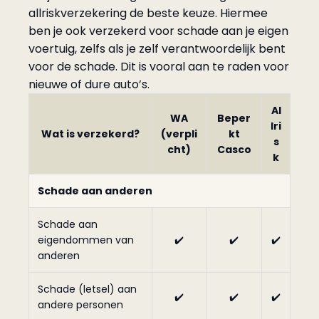
allriskverzekering de beste keuze. Hiermee
ben je ook verzekerd voor schade aan je eigen
voertuig, zelfs als je zelf verantwoordelijk bent
voor de schade. Dit is vooral aan te raden voor
nieuwe of dure auto’s.
Al
WA
Beper
lri
Wat is verzekerd?
(verpli
kt
s
cht)
Casco
k
Schade aan anderen
Schade aan
eigendommen van
✔️
✔️
✔️
anderen
Schade (letsel) aan
✔️
✔️
✔️
andere personen