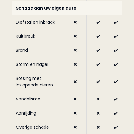
Schade aan uw eigen auto
Diefstal en inbraak
❌
✔️
✔️
Ruitbreuk
❌
✔️
✔️
Brand
❌
✔️
✔️
Storm en hagel
❌
✔️
✔️
Botsing met
❌
✔️
✔️
loslopende dieren
Vandalisme
❌
❌
✔️
Aanrijding
❌
❌
✔️
Overige schade
❌
❌
✔️