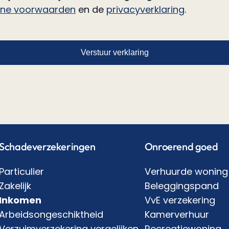
ne voorwaarden
en de
privacyverklaring
.
Verstuur verklaring
Schadeverzekeringen
Onroerend goed
Particulier
Verhuurde woning
Zakelijk
Beleggingspand
Inkomen
VvE verzekering
Arbeidsongeschiktheid
Kamerverhuur
Verzuimverzekering vergelijken
Recreatiewoning