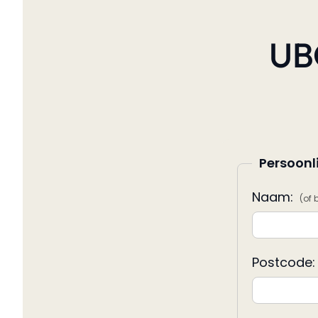
UBO
Persoonl
Naam:
(of 
Postcode: