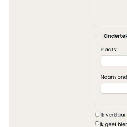
Onderte
Plaats:
Naam ond
Ik verkla
Ik geef hi