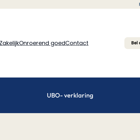
Zakelijk
Onroerend goed
Contact
Bel
UBO- verklaring