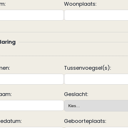
m:
Woonplaats:
laring
men:
Tussenvoegsel(s):
aam:
Geslacht:
tedatum:
Geboorteplaats: