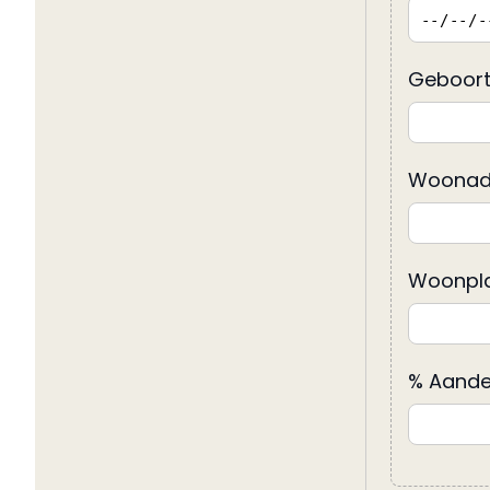
Geboort
Woonad
Woonpla
% Aande