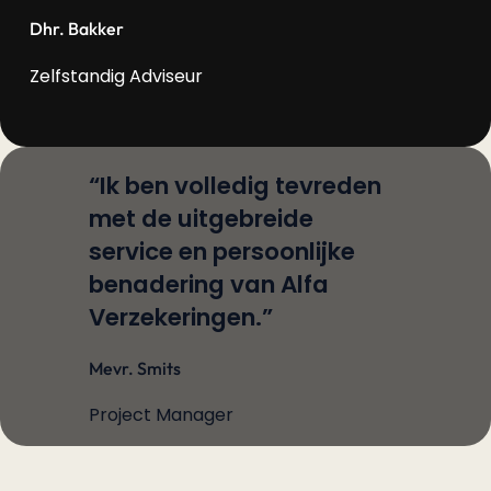
Dhr. Bakker
Zelfstandig Adviseur
“Ik ben volledig tevreden
met de uitgebreide
service en persoonlijke
benadering van Alfa
Verzekeringen.”
Mevr. Smits
Project Manager