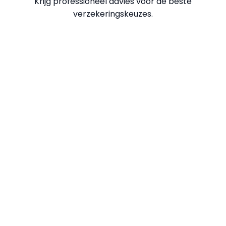
Krijg professioneel advies voor de beste
verzekeringskeuzes.