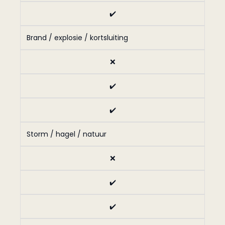
✔️
Brand / explosie / kortsluiting
❌
✔️
✔️
Storm / hagel / natuur
❌
✔️
✔️