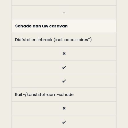
—
Schade aan uw caravan
Diefstal en inbraak (incl. accessoires*)
❌
✔️
✔️
Ruit-/kunststofraam-schade
❌
✔️