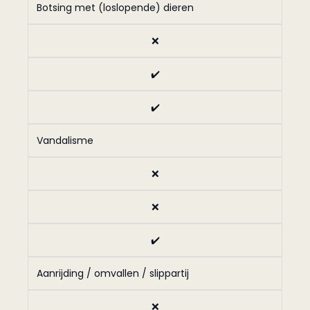
Botsing met (loslopende) dieren
❌
✔️
✔️
Vandalisme
❌
❌
✔️
Aanrijding / omvallen / slippartij
❌