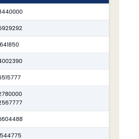
-3440000
5929292
3641850
4002390
6515777
2780000
2567777
-6604488
-544775