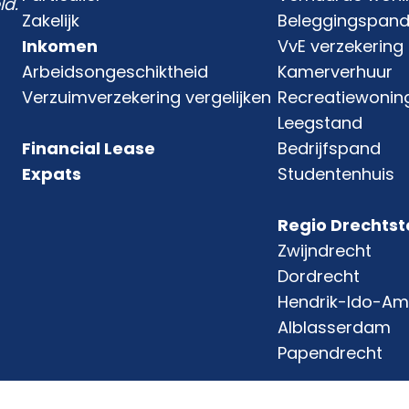
ld.
Zakelijk
Beleggingspan
Inkomen
VvE verzekering
Arbeidsongeschiktheid
Kamerverhuur
Verzuimverzekering vergelijken
Recreatiewonin
Leegstand
Financial Lease
Bedrijfspand
Expats
Studentenhuis
Regio Drechts
Zwijndrecht
Dordrecht
Hendrik-Ido-A
Alblasserdam
Papendrecht