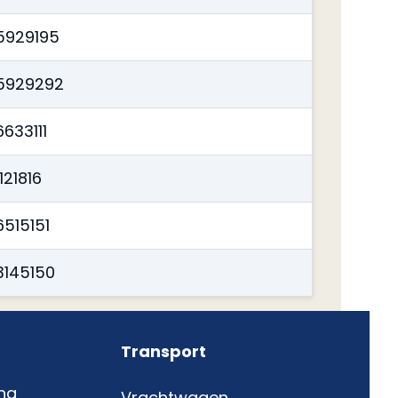
5929195
5929292
633111
121816
6515151
3145150
Transport
ng
Vrachtwagen